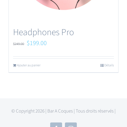
Headphones Pro
Le
Le
$
199.00
$
249.00
prix
prix
initial
actuel
Ajouter au panier
Détails
était :
est :
$249.00.
$199.00.
© Copyright 2026 | Bar A Coques | Tous droits réservés |