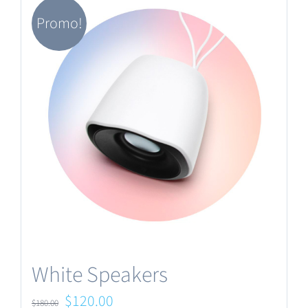
Promo!
White Speakers
Le
Le
$
120.00
$
180.00