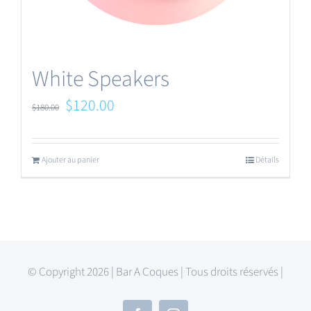
White Speakers
Le
Le
$
120.00
$
180.00
prix
prix
initial
actuel
Ajouter au panier
Détails
était :
est :
$180.00.
$120.00.
© Copyright 2026 | Bar A Coques | Tous droits réservés |