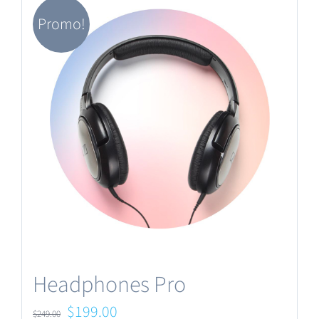
Promo!
Headphones Pro
Le
Le
$
199.00
$
249.00