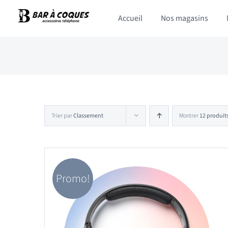
Passer
Accueil
Nos magasins
au
contenu
Trier par
Classement
Montrer
12 produit
Promo!