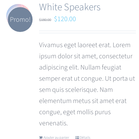
White Speakers
Le
Le
$
120.00
Promo!
$
180.00
prix
prix
initial
actuel
Vivamus eget laoreet erat. Lorem
était :
est :
ipsum dolor sit amet, consectetur
$180.00.
$120.00.
adipiscing elit. Nullam feugiat
semper erat ut congue. Ut porta ut
sem quis scelerisque. Nam
elementum metus sit amet erat
congue, eget mollis purus
venenatis.
Ajouter au panier
Détails