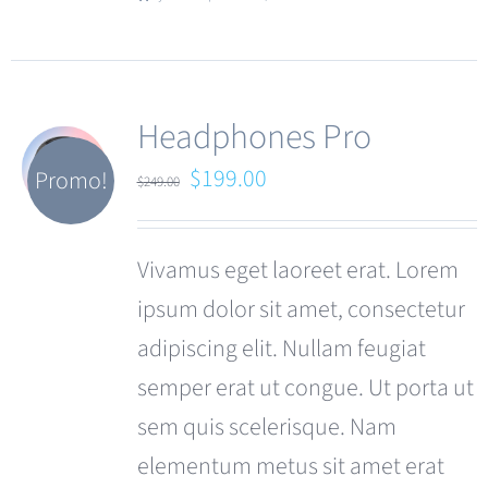
Headphones Pro
Le
Le
$
199.00
Promo!
$
249.00
prix
prix
initial
actuel
Vivamus eget laoreet erat. Lorem
était :
est :
ipsum dolor sit amet, consectetur
$249.00.
$199.00.
adipiscing elit. Nullam feugiat
semper erat ut congue. Ut porta ut
sem quis scelerisque. Nam
elementum metus sit amet erat