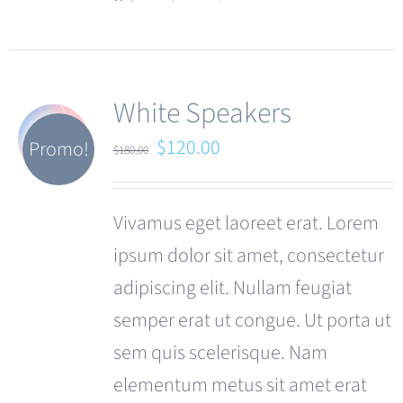
White Speakers
Le
Le
$
120.00
Promo!
$
180.00
prix
prix
initial
actuel
Vivamus eget laoreet erat. Lorem
était :
est :
ipsum dolor sit amet, consectetur
$180.00.
$120.00.
adipiscing elit. Nullam feugiat
semper erat ut congue. Ut porta ut
sem quis scelerisque. Nam
elementum metus sit amet erat