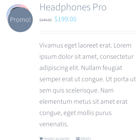
Headphones Pro
Le
Le
$
199.00
Promo!
$
249.00
prix
prix
initial
actuel
Vivamus eget laoreet erat. Lorem
était :
est :
ipsum dolor sit amet, consectetur
$249.00.
$199.00.
adipiscing elit. Nullam feugiat
semper erat ut congue. Ut porta ut
sem quis scelerisque. Nam
elementum metus sit amet erat
congue, eget mollis purus
venenatis.
Ajouter au panier
Détails