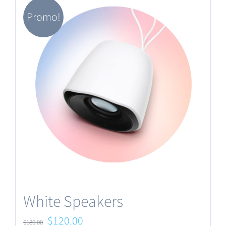
Promo!
White Speakers
Le
Le
$
120.00
$
180.00