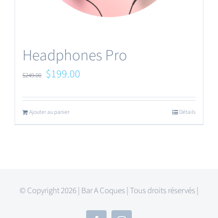
Headphones Pro
Le
Le
$
199.00
$
249.00
prix
prix
initial
actuel
Ajouter au panier
Détails
était :
est :
$249.00.
$199.00.
© Copyright 2026 | Bar A Coques | Tous droits réservés |