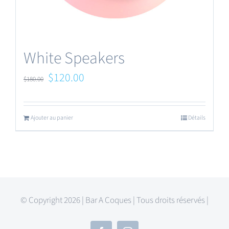
White Speakers
Le
Le
$
120.00
$
180.00
prix
prix
initial
actuel
Ajouter au panier
Détails
était :
est :
$180.00.
$120.00.
© Copyright 2026 | Bar A Coques | Tous droits réservés |