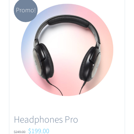
Promo!
Headphones Pro
Le
Le
$
199.00
$
249.00