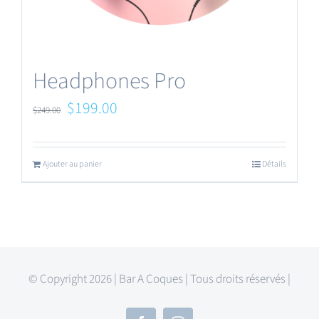
Headphones Pro
Le
Le
$
199.00
$
249.00
prix
prix
initial
actuel
Ajouter au panier
Détails
était :
est :
$249.00.
$199.00.
© Copyright 2026 | Bar A Coques | Tous droits réservés |