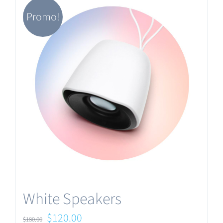
Promo!
White Speakers
Le
Le
$
120.00
$
180.00