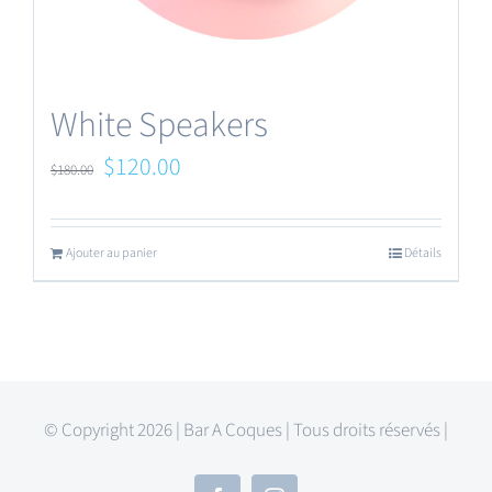
White Speakers
Le
Le
$
120.00
$
180.00
prix
prix
initial
actuel
Ajouter au panier
Détails
était :
est :
$180.00.
$120.00.
© Copyright 2026 | Bar A Coques | Tous droits réservés |