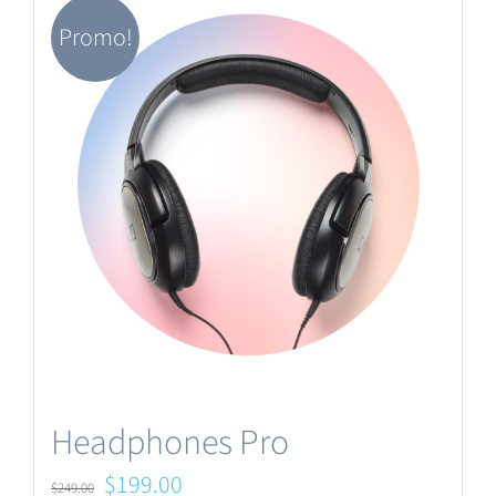
Promo!
Headphones Pro
Le
Le
$
199.00
$
249.00