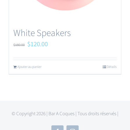
White Speakers
Le
Le
$
120.00
$
180.00
prix
prix
initial
actuel
Ajouter au panier
Détails
était :
est :
$180.00.
$120.00.
© Copyright 2026 | Bar A Coques | Tous droits réservés |