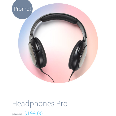
Promo!
Headphones Pro
Le
Le
$
199.00
$
249.00